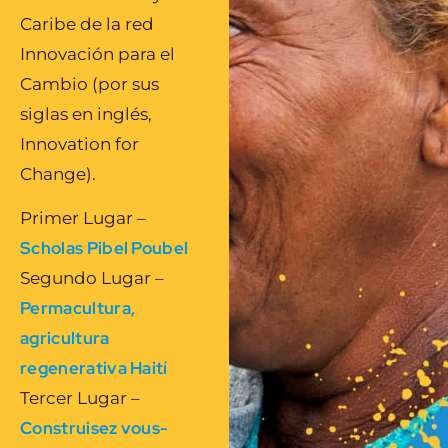
Caribe de la red
Innovación para el
Cambio (por sus
siglas en inglés,
Innovation for
Change).
Primer Lugar –
Scholas Pibel Poubel
Segundo Lugar –
Permacultura,
agricultura
regenerativa Haití
Tercer Lugar –
Construisez vous-