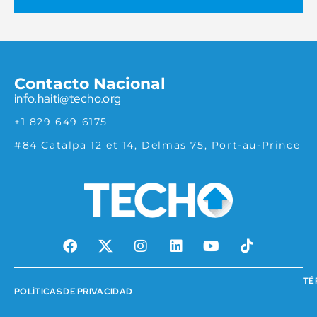
Contacto Nacional
info.haiti@techo.org
+1 829 649 6175
#84 Catalpa 12 et 14,
Delmas 75,
Port-au-Prince
TÉ
POLÍTICAS DE PRIVACIDAD