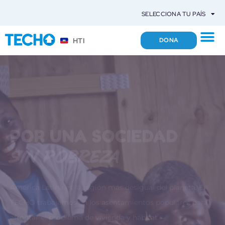
SELECCIONA TU PAÍS
HTI
DONA
LA VIVIENDA ES
solo el comienzo
Además de las viviendas de emergencia, contamos con
otros proyectos que buscan mejorar las condiciones de
hábitat de los pobladores de los asentamientos populares,