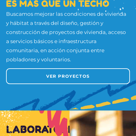
E
S
M
Á
S
Q
U
E
U
N
T
E
C
H
O
Buscamos mejorar las condiciones de vivienda
y hábitat a través del diseño, gestión y
construcción de proyectos de vivienda, acceso
a servicios básicos e infraestructura
comunitaria, en acción conjunta entre
pobladores y voluntarios.
VER PROYECTOS
LABORATORIO